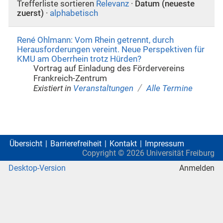
Trefferliste sortieren
Relevanz
·
Datum (neueste
zuerst)
·
alphabetisch
René Ohlmann: Vom Rhein getrennt, durch
Herausforderungen vereint. Neue Perspektiven für
KMU am Oberrhein trotz Hürden?
Vortrag auf Einladung des Fördervereins
Frankreich-Zentrum
/
Existiert in
Veranstaltungen
Alle Termine
Übersicht
Barrierefreiheit
Kontakt
Impressum
Copyright ©
2026
Universität Freiburg
Desktop-Version
Anmelden