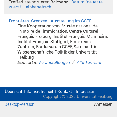
Trefferliste sortieren
Relevanz
·
Datum (neueste
zuerst)
·
alphabetisch
Frontières. Grenzen - Ausstellung im CCFF
Eine Kooperation von: Musée national de
l’histoire de l’immigration, Centre Culturel
Français Freiburg, Institut Français Mannheim,
Institut Français Stuttgart, Frankreich-
Zentrum, Förderverein CCFF, Seminar für
Wissenschaftliche Politik der Universität
Freiburg
/
Existiert in
Veranstaltungen
Alle Termine
Übersicht
Barrierefreiheit
Kontakt
Impressum
Copyright ©
2026
Universität Freiburg
Desktop-Version
Anmelden