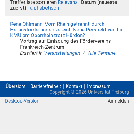
Trefferliste sortieren
Relevanz
·
Datum (neueste
zuerst)
·
alphabetisch
René Ohlmann: Vom Rhein getrennt, durch
Herausforderungen vereint. Neue Perspektiven für
KMU am Oberrhein trotz Hürden?
Vortrag auf Einladung des Fördervereins
Frankreich-Zentrum
/
Existiert in
Veranstaltungen
Alle Termine
Übersicht
Barrierefreiheit
Kontakt
Impressum
Copyright ©
2026
Universität Freiburg
Desktop-Version
Anmelden