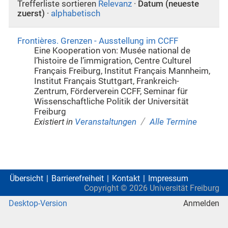
Trefferliste sortieren
Relevanz
·
Datum (neueste
zuerst)
·
alphabetisch
Frontières. Grenzen - Ausstellung im CCFF
Eine Kooperation von: Musée national de
l’histoire de l’immigration, Centre Culturel
Français Freiburg, Institut Français Mannheim,
Institut Français Stuttgart, Frankreich-
Zentrum, Förderverein CCFF, Seminar für
Wissenschaftliche Politik der Universität
Freiburg
/
Existiert in
Veranstaltungen
Alle Termine
Übersicht
Barrierefreiheit
Kontakt
Impressum
Copyright ©
2026
Universität Freiburg
Desktop-Version
Anmelden