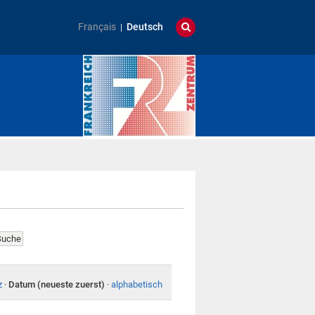
Français
Deutsch
z
·
Datum (neueste zuerst)
·
alphabetisch