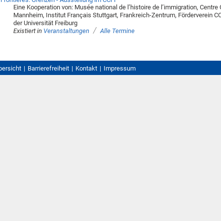
Eine Kooperation von: Musée national de l’histoire de l’immigration, Centre C
Mannheim, Institut Français Stuttgart, Frankreich-Zentrum, Förderverein C
der Universität Freiburg
/
Existiert in
Veranstaltungen
Alle Termine
bersicht
Barrierefreiheit
Kontakt
Impressum