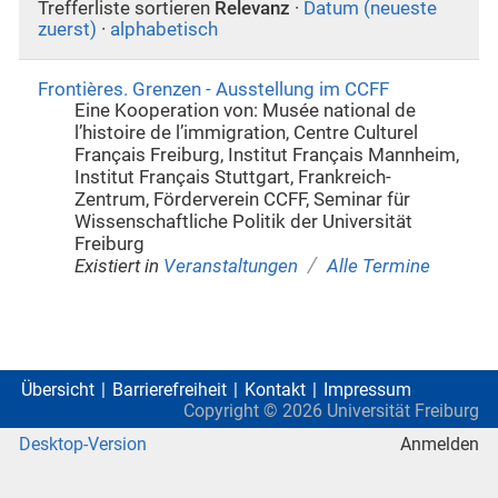
Trefferliste sortieren
Relevanz
·
Datum (neueste
zuerst)
·
alphabetisch
Frontières. Grenzen - Ausstellung im CCFF
Eine Kooperation von: Musée national de
l’histoire de l’immigration, Centre Culturel
Français Freiburg, Institut Français Mannheim,
Institut Français Stuttgart, Frankreich-
Zentrum, Förderverein CCFF, Seminar für
Wissenschaftliche Politik der Universität
Freiburg
/
Existiert in
Veranstaltungen
Alle Termine
Übersicht
Barrierefreiheit
Kontakt
Impressum
Copyright ©
2026
Universität Freiburg
Desktop-Version
Anmelden