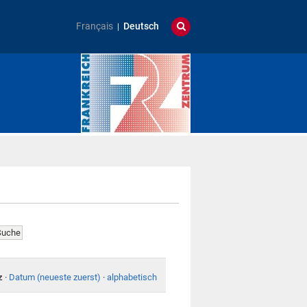
Français
Deutsch
z
·
Datum (neueste zuerst)
·
alphabetisch