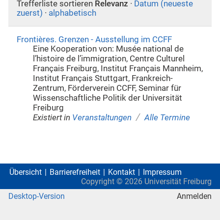
Trefferliste sortieren
Relevanz
·
Datum (neueste
zuerst)
·
alphabetisch
Frontières. Grenzen - Ausstellung im CCFF
Eine Kooperation von: Musée national de
l’histoire de l’immigration, Centre Culturel
Français Freiburg, Institut Français Mannheim,
Institut Français Stuttgart, Frankreich-
Zentrum, Förderverein CCFF, Seminar für
Wissenschaftliche Politik der Universität
Freiburg
/
Existiert in
Veranstaltungen
Alle Termine
Übersicht
Barrierefreiheit
Kontakt
Impressum
Copyright ©
2026
Universität Freiburg
Desktop-Version
Anmelden