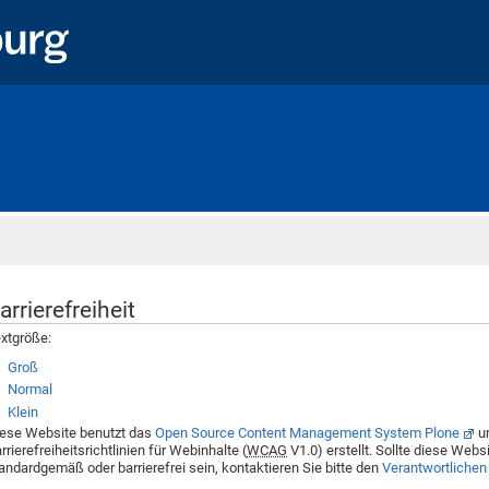
Startseite
arrierefreiheit
xtgröße:
Groß
Normal
Klein
ese Website benutzt das
Open Source Content Management System Plone
un
rrierefreiheitsrichtlinien für Webinhalte (
WCAG
V1.0) erstellt. Sollte diese Websi
andardgemäß oder barrierefrei sein, kontaktieren Sie bitte den
Verantwortlichen