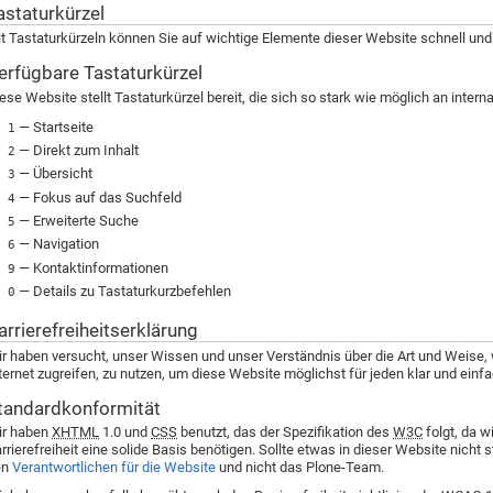
astaturkürzel
t Tastaturkürzeln können Sie auf wichtige Elemente dieser Website schnell und 
erfügbare Tastaturkürzel
ese Website stellt Tastaturkürzel bereit, die sich so stark wie möglich an intern
— Startseite
1
— Direkt zum Inhalt
2
— Übersicht
3
— Fokus auf das Suchfeld
4
— Erweiterte Suche
5
— Navigation
6
— Kontaktinformationen
9
— Details zu Tastaturkurzbefehlen
0
arrierefreiheitserklärung
r haben versucht, unser Wissen und unser Verständnis über die Art und Weise,
ternet zugreifen, zu nutzen, um diese Website möglichst für jeden klar und ein
tandardkonformität
ir haben
XHTML
1.0 und
CSS
benutzt, das der Spezifikation des
W3C
folgt, da w
rrierefreiheit eine solide Basis benötigen. Sollte etwas in dieser Website nicht 
en
Verantwortlichen für die Website
und nicht das Plone-Team.