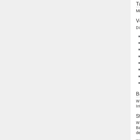
T
Mi
V
Di
B
Wi
In
S
W
Ba
d